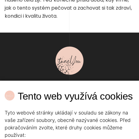
jak o tento systém pečovat a zachovat si tak zdraví,
kondici i kvalitu života.
PERMANENTNÍ MAKE-UP
Tento web využívá cookies
OMLAZENÍ, LIFTING A LÉČBA PLETI
ZDRAVÍ A KRÁSA
KOSMETIKA
CENÍK
KONTAKT
NASTAVENÍ COOKIES
Tyto webové stránky ukládají v souladu se zákony na
vaše zařízení soubory, obecně nazývané cookies. Před
pokračováním zvolte, které druhy cookies můžeme
používat: