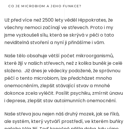
CO JE MICROBIOM A JEHO FUNKCE?
Už před více než 2500 lety věděl Hippokrates, že
všechny nemoci začínají ve střevech. Proto i my
jsme vyzkoušeli sílu, která se skrývá v péči o tato
neviditelná stvoření a nyní ji přinášíme i vám.
Naše tělo obsahuje větší počet mikroorganismů,
které žijí v našich střevech, než z kolika buněk je celé
složeno. Již dnes je vědecky podožené, že správnou
péčí o tento microbiom, lze předcházet mnoha
onemocněním, zlepšit stávající stvav a mnohé
dokonce zcela vyléčit. Posílit psychiku, zmírnit únavu
i deprese, zlepšit stav autoimunních onemocnění.
Naše střeva jsou nejen náš druhý mozek, jak se říká,
ale systém, který vytváří prostředí, ve kterém buňky
našeho těla žijí. Teď konečně přišla doba, kdy víme,