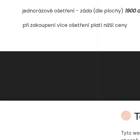
jednorázové ošetření
- záda (dle plochy)
1900 a
při zakoupení více ošetření platí nižší ceny
PERMANENTNÍ MAKE-UP
OMLAZENÍ, LIFTI
T
Tyto we