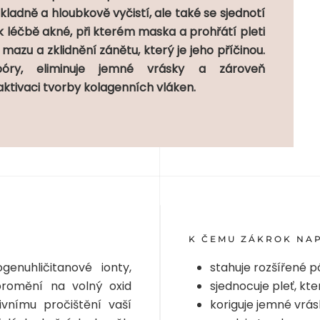
ladně a hloubkově vyčistí, ale také se sjednotí
 k léčbě akné, při kterém maska a prohřátí pleti
mazu a zklidnění zánětu, který je jeho příčinou.
póry, eliminuje jemné vrásky a zároveň
aktivaci tvorby kolagenních vláken.
K ČEMU ZÁKROK NA
enuhličitanové ionty,
stahuje rozšířené p
promění na volný oxid
sjednocuje pleť, kt
ivnímu pročištění vaší
koriguje jemné vrás