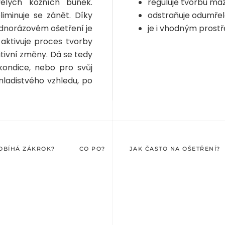
elých kožních buněk.
reguluje tvorbu maz
iminuje se zánět. Díky
odstraňuje odumře
jednorázovém ošetření je
je i vhodným prost
 aktivuje proces tvorby
itivní změny. Dá se tedy
kondice, nebo pro svůj
mladistvého vzhledu,
po
OBÍHÁ ZÁKROK?
CO PO?
JAK ČASTO NA OŠETŘENÍ?