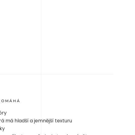
POMÁHÁ
óry
erá má hladší a jemnější texturu
ky