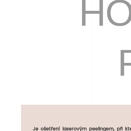
H
Je ošetření laserovým peelingem, při k