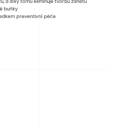
u, a díky tomu eliminuje tvorbu zánětu
lé buňky
ředkem preventivní péče