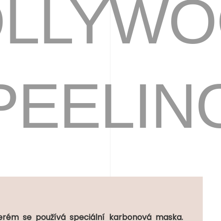
OLLYWO
PEELIN
terém se používá speciální karbonová maska.