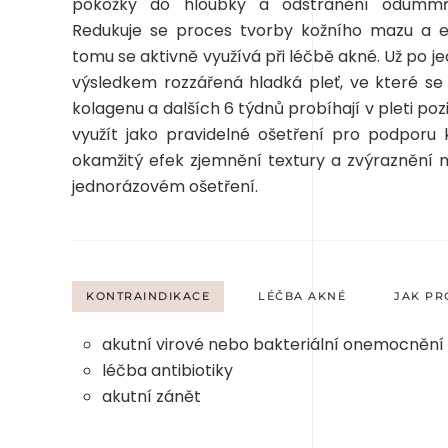
pokožky do hloubky a odstranění odummř
Redukuje se proces tvorby kožního mazu a el
tomu se aktivně využívá při léčbě akné. Už po 
výsledkem rozzářená hladká pleť, ve které se
kolagenu a dalších 6 týdnů probíhají
v pleti
poz
využít jako pravidelné ošetření pro podporu 
okamžitý efek
zjemnění textury a zvýraznění 
jednorázovém ošetření.
KONTRAINDIKACE
LÉČBA AKNÉ
JAK PR
akutní virové nebo bakteriální onemocnění
léčba antibiotiky
akutní zánět