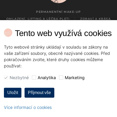
PERMANENTNÍ MAKE-UP
OMLAZENÍ, LIFTING A LÉČBA PLETI
ZDRAVÍ A KRÁSA
KOSMETIKA
CENÍK
KONTAKT
Tento web využívá cookies
NASTAVENÍ COOKIES
Tyto webové stránky ukládají v souladu se zákony na
vaše zařízení soubory, obecně nazývané cookies. Před
pokračováním zvolte, které druhy cookies můžeme
by Radka Werner
používat:
Nezbytné
Analytika
Marketing
Uložit
Příjmout vše
Více informací o cookies